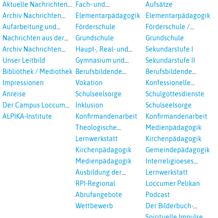
Aktuelle Nachrichten
Fach- und
Aufsätze
aus dem RPI
Studientagungen
Archiv Nachrichten
Elementarpädagogik
Elementarpädagogik
aus dem RPI ab 2018
Aufarbeitung und
Förderschule
Förderschule /
Prävention
Inklusion
Nachrichten aus der
Grundschule
Grundschule
sexualisierte Gewalt -
Landeskirche
Archiv Nachrichten
Haupt-, Real- und
Sekundarstufe I
Landeskirche und EKD
Hannovers
aus der Landeskirche
Oberschule
Unser Leitbild
Gymnasium und
Sekundarstufe II
in Auswahl
Gesamtschule
Bibliothek / Mediothek
Berufsbildende
Berufsbildende
Schulen
Schulen
Impressionen
Vokation
Konfessionelle
Kooperation
Anreise
Schulseelsorge
Schulgottesdienste
Der Campus Loccum
Inklusion
Schulseelsorge
und Loccumer
ALPIKA-Institute
Konfirmandenarbeit
Konfirmandenarbeit
Einrichtungen
Theologische
Medienpädagogik
Fortbildungen,
Lernwerkstatt
Kirchenpädagogik
Ökumenisches und
Kirchenpädagogik
Gemeindepädagogik
Interreligöses Lernen
Medienpädagogik
Interreligioeses
Lernen
Ausbildung der
Lernwerkstatt
Vikar*innen
RPI-Regional
Loccumer Pelikan
Abrufangebote
Podcast
Wettbewerb
Der Bilderbuch-
Podcast
Spirituelle Impulse