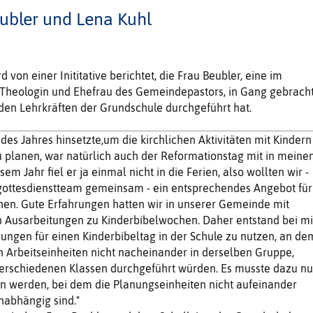
ubler und Lena Kuhl
d von einer Inititative berichtet, die Frau Beubler, eine im
 Theologin und Ehefrau des Gemeindepastors, in Gang gebrach
en Lehrkräften der Grundschule durchgeführt hat.
des Jahres hinsetzte,um die kirchlichen Aktivitäten mit Kindern
u planen, war natürlich auch der Reformationstag mit in meine
em Jahr fiel er ja einmal nicht in die Ferien, also wollten wir -
rgottesdienstteam gemeinsam - ein entsprechendes Angebot für
hen. Gute Erfahrungen hatten wir in unserer Gemeinde mit
n Ausarbeitungen zu Kinderbibelwochen. Daher entstand bei mi
gungen für einen Kinderbibeltag in der Schule zu nutzen, an de
n Arbeitseinheiten nicht nacheinander in derselben Gruppe,
verschiedenen Klassen durchgeführt würden. Es musste dazu nu
n werden, bei dem die Planungseinheiten nicht aufeinander
nabhängig sind."