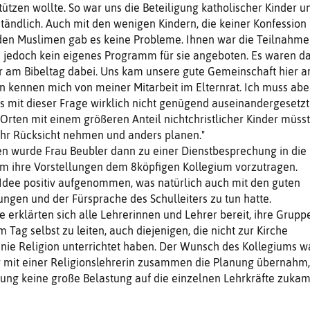
tützen wollte. So war uns die Beteiligung katholischer Kinder u
ständlich. Auch mit den wenigen Kindern, die keiner Konfession
den Muslimen gab es keine Probleme. Ihnen war die Teilnahme
de jedoch kein eigenes Programm für sie angeboten. Es waren d
er am Bibeltag dabei. Uns kam unsere gute Gemeinschaft hier 
ern kennen mich von meiner Mitarbeit im Elternrat. Ich muss abe
s mit dieser Frage wirklich nicht genügend auseinandergesetzt
Orten mit einem größeren Anteil nichtchristlicher Kinder müss
r Rücksicht nehmen und anders planen."
n wurde Frau Beubler dann zu einer Dienstbesprechung in die
um ihre Vorstellungen dem 8köpfigen Kollegium vorzutragen.
 Idee positiv aufgenommen, was natürlich auch mit den guten
ngen und der Fürsprache des Schulleiters zu tun hatte.
erklärten sich alle Lehrerinnen und Lehrer bereit, ihre Grupp
 Tag selbst zu leiten, auch diejenigen, die nicht zur Kirche
 nie Religion unterrichtet haben. Der Wunsch des Kollegiums w
r mit einer Religionslehrerin zusammen die Planung übernahm,
hung keine große Belastung auf die einzelnen Lehrkräfte zukam