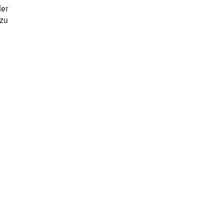
der
 zu