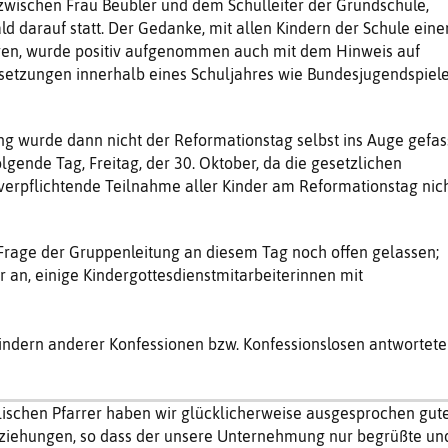
zwischen Frau Beubler und dem Schulleiter der Grundschule,
d darauf statt. Der Gedanke, mit allen Kindern der Schule eine
ren, wurde positiv aufgenommen auch mit dem Hinweis auf
etzungen innerhalb eines Schuljahres wie Bundesjugendspiele
g wurde dann nicht der Reformationstag selbst ins Auge gefass
lgende Tag, Freitag, der 30. Oktober, da die gesetzlichen
erpflichtende Teilnahme aller Kinder am Reformationstag nic
Frage der Gruppenleitung an diesem Tag noch offen gelassen;
r an, einige Kindergottesdienstmitarbeiterinnen mit
indern anderer Konfessionen bzw. Konfessionslosen antwortete
ischen Pfarrer haben wir glücklicherweise ausgesprochen gute
eziehungen, so dass der unsere Unternehmung nur begrüßte un