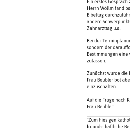
Ein erstes Gespräch 
Herrn Wöllm fand bal
Bibeltag durchzufüh
andere Schwerpunkts
Zahnarzttag u.a.
Bei der Terminplanun
sondern der darauffo
Bestimmungen eine v
zulassen.
Zunächst wurde die 
Frau Beubler bot abe
einzuschalten.
Auf die Frage nach K
Frau Beubler:
"Zum hiesigen kathol
freundschaftliche B