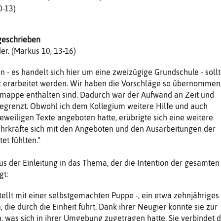
0-13)
geschrieben
er. (Markus 10, 13-16)
en - es handelt sich hier um eine zweizügige Grundschule - soll
xt erarbeitet werden. Wir haben die Vorschläge so übernommen
tsmappe enthalten sind. Dadurch war der Aufwand an Zeit und
begrenzt. Obwohl ich dem Kollegium weitere Hilfe und auch
eweiligen Texte angeboten hatte, erübrigte sich eine weitere
Lehrkräfte sich mit den Angeboten und den Ausarbeitungen der
et fühlten."
aus der Einleitung in das Thema, der die Intention der gesamten
gt:
stellt mit einer selbstgemachten Puppe -, ein etwa zehnjähriges
die durch die Einheit führt. Dank ihrer Neugier konnte sie zur
, was sich in ihrer Umgebung zugetragen hatte. Sie verbindet 