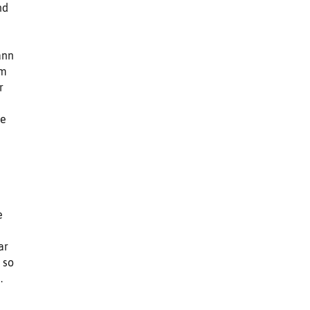
nd
ann
am
r
te
e
ar
 so
.