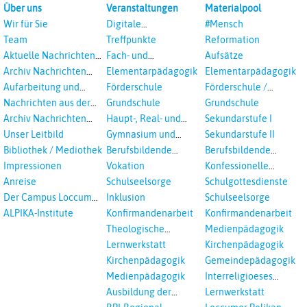
Über uns
Veranstaltungen
Materialpool
Wir für Sie
Digitale
#Mensch
Veranstaltungen
Team
Treffpunkte
Reformation
Aktuelle Nachrichten
Fach- und
Aufsätze
aus dem RPI
Studientagungen
Archiv Nachrichten
Elementarpädagogik
Elementarpädagogik
aus dem RPI ab 2018
Aufarbeitung und
Förderschule
Förderschule /
Prävention
Inklusion
Nachrichten aus der
Grundschule
Grundschule
sexualisierte Gewalt -
Landeskirche
Archiv Nachrichten
Haupt-, Real- und
Sekundarstufe I
Landeskirche und EKD
Hannovers
aus der Landeskirche
Oberschule
Unser Leitbild
Gymnasium und
Sekundarstufe II
in Auswahl
Gesamtschule
Bibliothek / Mediothek
Berufsbildende
Berufsbildende
Schulen
Schulen
Impressionen
Vokation
Konfessionelle
Kooperation
Anreise
Schulseelsorge
Schulgottesdienste
Der Campus Loccum
Inklusion
Schulseelsorge
und Loccumer
ALPIKA-Institute
Konfirmandenarbeit
Konfirmandenarbeit
Einrichtungen
Theologische
Medienpädagogik
Fortbildungen,
Lernwerkstatt
Kirchenpädagogik
Ökumenisches und
Kirchenpädagogik
Gemeindepädagogik
Interreligöses Lernen
Medienpädagogik
Interreligioeses
Lernen
Ausbildung der
Lernwerkstatt
Vikar*innen