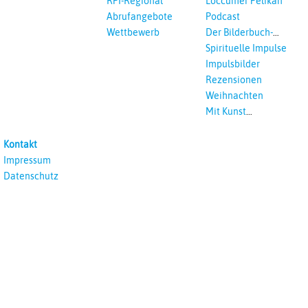
RPI-Regional
Loccumer Pelikan
Abrufangebote
Podcast
Wettbewerb
Der Bilderbuch-
Podcast
Spirituelle Impulse
Impulsbilder
Rezensionen
Weihnachten
Mit Kunst
unterrichten
Kontakt
Impressum
Datenschutz