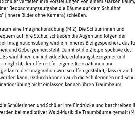
 Schüler vertiefen ihre Vorstellungen von einem starken Baum,
 einer Beobachtungsaufgabe die Bäume auf dem Schulhof
s" (innere Bilder ohne Kamera) schießen.
nraum eine Imaginationsübung (M 2). Die Schülerinnen und
bequem auf ihre Stühle, schließen die Augen und folgen der
der Imaginationsübung wird ein inneres Bild gespeichert, das fü
heit und Geborgenheit steht. Damit ist die Zielperspektive des
rt. Es wird ihnen ein individueller, erfahrungsbezogener und
rmöglicht, der offen ist für eigene Assoziationen und
tgedanke der Imagination wird so offen gestaltet, dass er auch
t werden kann. Dadurch können auch die Schülerinnen und Schül
ginationsübung nicht einlassen können, ihren Traumbaum
ie Schülerinnen und Schüler ihre Eindrücke und beschreiben i
 werden bei meditativer Wald-Musik die Traumbäume gemalt (M 