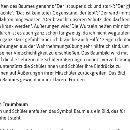
ten des Baumes genannt: "Der ist super dick und stark"; "Der gi
üchte"; "Das ist kein toter Gegenstand, der lebt"; "Der wird imm
Gefahren hingewiesen: "Der braucht unseren Schutz, den darf kei
 krank werden". Äußerungen wie: "Die Wurzeln helfen mir nich
urch ist es auch ganz schön langweilig, da ich nicht weglaufen
 ganz stark gefühlt, aber ich brauche auch Hilfe" zeigen deutli
fahrungen aus der Wahrnehmungsübung sehr hilfreich sind, um
einer Vielschichtigkeit zu erschließen. Das Baumbild wird mit
uf die die Lehrerin die Schüleräußerungen notiert, vervollständig
 unterstützt die Schülerinnen und Schüler ihre Eindrücke zu
önnen auf Äußerungen ihrer Mitschüler zurückgreifen. Das Bild
en Baumes gewinnt immer klarere Formen.
ein Traumbaum
n und Schüler entfalten das Symbol Baum als ein Bild, das für
eit steht.