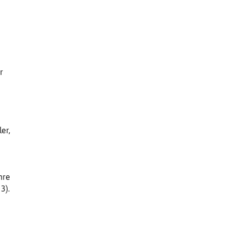
r
er,
hre
3).