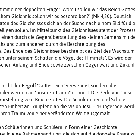
t mit einer doppelten Frage: "Womit sollen wir das Reich Gotte
chem Gleichnis sollen wir es beschreiben?" (Mk 4,30). Deutlich
saten des Gleichnisses sich an der Suche nach einem Bild für di
iligen sollen. Im Mittelpunkt des Gleichnisses steht der Prozes
einen durch die Gegenüberstellung des kleinen Samens mit 
hs und zum anderen durch die Beschreibung des
 Das Ende des Gleichnisses beschreibt das Ziel des Wachstum
en unter seinem Schatten die Vögel des Himmels". Es wird der
hen Anfang und Ende sowie zwischen Gegenwart und Zukunf
d nicht der Begriff "Gottesreich" verwendet, sondern die
hüler werden an "unseren Traum" erinnert. Die Rede von "unse
 Vorstellung vom Reich Gottes. Die Schülerinnen und Schüler
gen Einheit an- knüpfend an die Vision Jesu – "Hungernde wer
ch ihren Traum von einer veränderten Welt ausgemalt.
en Schülerinnen und Schülern in Form einer Geschichte
ttet in eine Rahmenhandlung, die sich auf die doppelte Frage 