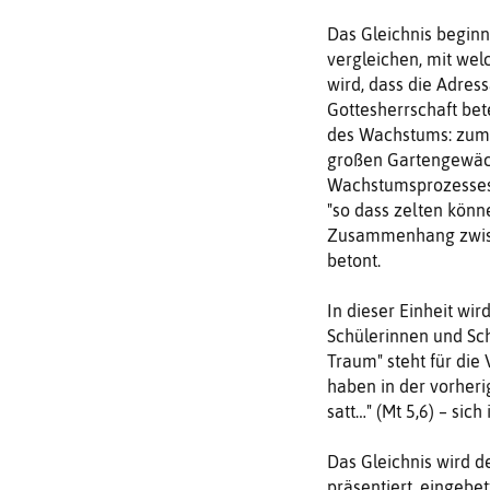
Das Gleichnis beginn
vergleichen, mit wel
wird, dass die Adres
Gottesherrschaft bete
des Wachstums: zum 
großen Gartengewäc
Wachstumsprozesses.
"so dass zelten könn
Zusammenhang zwisc
betont.
In dieser Einheit wir
Schülerinnen und Sc
Traum" steht für die
haben in der vorheri
satt…" (Mt 5,6) – si
Das Gleichnis wird d
präsentiert, eingebe