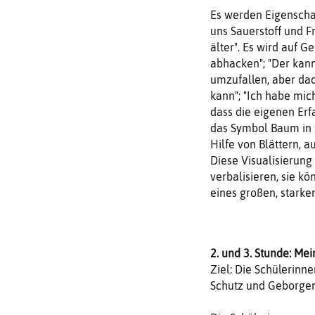
Es werden Eigenschaf
uns Sauerstoff und Fr
älter". Es wird auf 
abhacken"; "Der kann
umzufallen, aber dad
kann"; "Ich habe mich
dass die eigenen Er
das Symbol Baum in s
Hilfe von Blättern, a
Diese Visualisierung
verbalisieren, sie k
eines großen, stark
2. und 3. Stunde: M
Ziel: Die Schülerinne
Schutz und Geborgenh