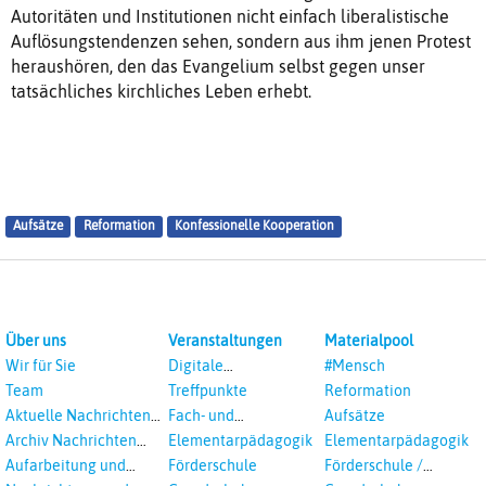
Autoritäten und Institutionen nicht einfach liberalistische
Auflösungstendenzen sehen, sondern aus ihm jenen Protest
heraushören, den das Evangelium selbst gegen unser
tatsächliches kirchliches Leben erhebt.
Aufsätze
Reformation
Konfessionelle Kooperation
Über uns
Veranstaltungen
Materialpool
Wir für Sie
Digitale
#Mensch
Veranstaltungen
Team
Treffpunkte
Reformation
Aktuelle Nachrichten
Fach- und
Aufsätze
aus dem RPI
Studientagungen
Archiv Nachrichten
Elementarpädagogik
Elementarpädagogik
aus dem RPI ab 2018
Aufarbeitung und
Förderschule
Förderschule /
Prävention
Inklusion