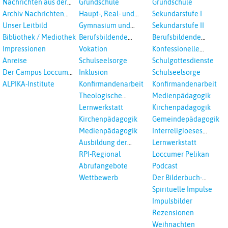
Nachrichten aus der
Grundschule
Grundschule
sexualisierte Gewalt -
Landeskirche
Archiv Nachrichten
Haupt-, Real- und
Sekundarstufe I
Landeskirche und EKD
Hannovers
aus der Landeskirche
Oberschule
Unser Leitbild
Gymnasium und
Sekundarstufe II
in Auswahl
Gesamtschule
Bibliothek / Mediothek
Berufsbildende
Berufsbildende
Schulen
Schulen
Impressionen
Vokation
Konfessionelle
Kooperation
Anreise
Schulseelsorge
Schulgottesdienste
Der Campus Loccum
Inklusion
Schulseelsorge
und Loccumer
ALPIKA-Institute
Konfirmandenarbeit
Konfirmandenarbeit
Einrichtungen
Theologische
Medienpädagogik
Fortbildungen,
Lernwerkstatt
Kirchenpädagogik
Ökumenisches und
Kirchenpädagogik
Gemeindepädagogik
Interreligöses Lernen
Medienpädagogik
Interreligioeses
Lernen
Ausbildung der
Lernwerkstatt
Vikar*innen
RPI-Regional
Loccumer Pelikan
Abrufangebote
Podcast
Wettbewerb
Der Bilderbuch-
Podcast
Spirituelle Impulse
Impulsbilder
Rezensionen
Weihnachten