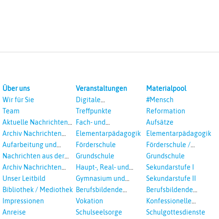
Über uns
Veranstaltungen
Materialpool
Wir für Sie
Digitale
#Mensch
Veranstaltungen
Team
Treffpunkte
Reformation
Aktuelle Nachrichten
Fach- und
Aufsätze
aus dem RPI
Studientagungen
Archiv Nachrichten
Elementarpädagogik
Elementarpädagogik
aus dem RPI ab 2018
Aufarbeitung und
Förderschule
Förderschule /
Prävention
Inklusion
Nachrichten aus der
Grundschule
Grundschule
sexualisierte Gewalt -
Landeskirche
Archiv Nachrichten
Haupt-, Real- und
Sekundarstufe I
Landeskirche und EKD
Hannovers
aus der Landeskirche
Oberschule
Unser Leitbild
Gymnasium und
Sekundarstufe II
in Auswahl
Gesamtschule
Bibliothek / Mediothek
Berufsbildende
Berufsbildende
Schulen
Schulen
Impressionen
Vokation
Konfessionelle
Kooperation
Anreise
Schulseelsorge
Schulgottesdienste