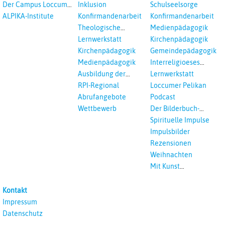
Der Campus Loccum
Inklusion
Schulseelsorge
und Loccumer
ALPIKA-Institute
Konfirmandenarbeit
Konfirmandenarbeit
Einrichtungen
Theologische
Medienpädagogik
Fortbildungen,
Lernwerkstatt
Kirchenpädagogik
Ökumenisches und
Kirchenpädagogik
Gemeindepädagogik
Interreligöses Lernen
Medienpädagogik
Interreligioeses
Lernen
Ausbildung der
Lernwerkstatt
Vikar*innen
RPI-Regional
Loccumer Pelikan
Abrufangebote
Podcast
Wettbewerb
Der Bilderbuch-
Podcast
Spirituelle Impulse
Impulsbilder
Rezensionen
Weihnachten
Mit Kunst
unterrichten
Kontakt
Impressum
Datenschutz