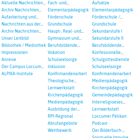
Aktuelle Nachrichten
Fach- und
Aufsätze
aus dem RPI
Studientagungen
Archiv Nachrichten
Elementarpädagogik
Elementarpädagogik
aus dem RPI ab 2018
Aufarbeitung und
Förderschule
Förderschule /
Prävention
Inklusion
Nachrichten aus der
Grundschule
Grundschule
sexualisierte Gewalt -
Landeskirche
Archiv Nachrichten
Haupt-, Real- und
Sekundarstufe I
Landeskirche und EKD
Hannovers
aus der Landeskirche
Oberschule
Unser Leitbild
Gymnasium und
Sekundarstufe II
in Auswahl
Gesamtschule
Bibliothek / Mediothek
Berufsbildende
Berufsbildende
Schulen
Schulen
Impressionen
Vokation
Konfessionelle
Kooperation
Anreise
Schulseelsorge
Schulgottesdienste
Der Campus Loccum
Inklusion
Schulseelsorge
und Loccumer
ALPIKA-Institute
Konfirmandenarbeit
Konfirmandenarbeit
Einrichtungen
Theologische
Medienpädagogik
Fortbildungen,
Lernwerkstatt
Kirchenpädagogik
Ökumenisches und
Kirchenpädagogik
Gemeindepädagogik
Interreligöses Lernen
Medienpädagogik
Interreligioeses
Lernen
Ausbildung der
Lernwerkstatt
Vikar*innen
RPI-Regional
Loccumer Pelikan
Abrufangebote
Podcast
Wettbewerb
Der Bilderbuch-
Podcast
Spirituelle Impulse