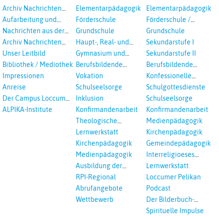
aus dem RPI
Studientagungen
Archiv Nachrichten
Elementarpädagogik
Elementarpädagogik
aus dem RPI ab 2018
Aufarbeitung und
Förderschule
Förderschule /
Prävention
Inklusion
Nachrichten aus der
Grundschule
Grundschule
sexualisierte Gewalt -
Landeskirche
Archiv Nachrichten
Haupt-, Real- und
Sekundarstufe I
Landeskirche und EKD
Hannovers
aus der Landeskirche
Oberschule
Unser Leitbild
Gymnasium und
Sekundarstufe II
in Auswahl
Gesamtschule
Bibliothek / Mediothek
Berufsbildende
Berufsbildende
Schulen
Schulen
Impressionen
Vokation
Konfessionelle
Kooperation
Anreise
Schulseelsorge
Schulgottesdienste
Der Campus Loccum
Inklusion
Schulseelsorge
und Loccumer
ALPIKA-Institute
Konfirmandenarbeit
Konfirmandenarbeit
Einrichtungen
Theologische
Medienpädagogik
Fortbildungen,
Lernwerkstatt
Kirchenpädagogik
Ökumenisches und
Kirchenpädagogik
Gemeindepädagogik
Interreligöses Lernen
Medienpädagogik
Interreligioeses
Lernen
Ausbildung der
Lernwerkstatt
Vikar*innen
RPI-Regional
Loccumer Pelikan
Abrufangebote
Podcast
Wettbewerb
Der Bilderbuch-
Podcast
Spirituelle Impulse