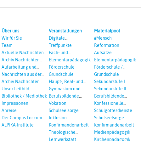
Über uns
Veranstaltungen
Materialpool
Wir für Sie
Digitale
#Mensch
Veranstaltungen
Team
Treffpunkte
Reformation
Aktuelle Nachrichten
Fach- und
Aufsätze
aus dem RPI
Studientagungen
Archiv Nachrichten
Elementarpädagogik
Elementarpädagogik
aus dem RPI ab 2018
Aufarbeitung und
Förderschule
Förderschule /
Prävention
Inklusion
Nachrichten aus der
Grundschule
Grundschule
sexualisierte Gewalt -
Landeskirche
Archiv Nachrichten
Haupt-, Real- und
Sekundarstufe I
Landeskirche und EKD
Hannovers
aus der Landeskirche
Oberschule
Unser Leitbild
Gymnasium und
Sekundarstufe II
in Auswahl
Gesamtschule
Bibliothek / Mediothek
Berufsbildende
Berufsbildende
Schulen
Schulen
Impressionen
Vokation
Konfessionelle
Kooperation
Anreise
Schulseelsorge
Schulgottesdienste
Der Campus Loccum
Inklusion
Schulseelsorge
und Loccumer
ALPIKA-Institute
Konfirmandenarbeit
Konfirmandenarbeit
Einrichtungen
Theologische
Medienpädagogik
Fortbildungen,
Lernwerkstatt
Kirchenpädagogik