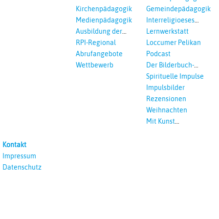
Ökumenisches und
Kirchenpädagogik
Gemeindepädagogik
Interreligöses Lernen
Medienpädagogik
Interreligioeses
Lernen
Ausbildung der
Lernwerkstatt
Vikar*innen
RPI-Regional
Loccumer Pelikan
Abrufangebote
Podcast
Wettbewerb
Der Bilderbuch-
Podcast
Spirituelle Impulse
Impulsbilder
Rezensionen
Weihnachten
Mit Kunst
unterrichten
Kontakt
Impressum
Datenschutz