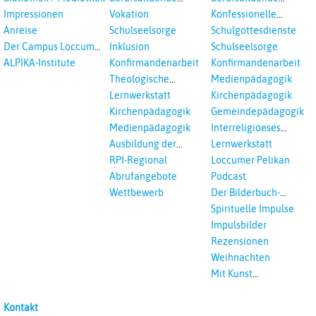
Schulen
Schulen
Impressionen
Vokation
Konfessionelle
Kooperation
Anreise
Schulseelsorge
Schulgottesdienste
Der Campus Loccum
Inklusion
Schulseelsorge
und Loccumer
ALPIKA-Institute
Konfirmandenarbeit
Konfirmandenarbeit
Einrichtungen
Theologische
Medienpädagogik
Fortbildungen,
Lernwerkstatt
Kirchenpädagogik
Ökumenisches und
Kirchenpädagogik
Gemeindepädagogik
Interreligöses Lernen
Medienpädagogik
Interreligioeses
Lernen
Ausbildung der
Lernwerkstatt
Vikar*innen
RPI-Regional
Loccumer Pelikan
Abrufangebote
Podcast
Wettbewerb
Der Bilderbuch-
Podcast
Spirituelle Impulse
Impulsbilder
Rezensionen
Weihnachten
Mit Kunst
unterrichten
Kontakt