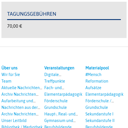
TAGUNGSGEBÜHREN
70,00 €
Über uns
Veranstaltungen
Materialpool
Wir für Sie
Digitale
#Mensch
Veranstaltungen
Team
Treffpunkte
Reformation
Aktuelle Nachrichten
Fach- und
Aufsätze
aus dem RPI
Studientagungen
Archiv Nachrichten
Elementarpädagogik
Elementarpädagogik
aus dem RPI ab 2018
Aufarbeitung und
Förderschule
Förderschule /
Prävention
Inklusion
Nachrichten aus der
Grundschule
Grundschule
sexualisierte Gewalt -
Landeskirche
Archiv Nachrichten
Haupt-, Real- und
Sekundarstufe I
Landeskirche und EKD
Hannovers
aus der Landeskirche
Oberschule
Unser Leitbild
Gymnasium und
Sekundarstufe II
in Auswahl
Gesamtschule
Bibliothek / Mediothek
Berufsbildende
Berufsbildende