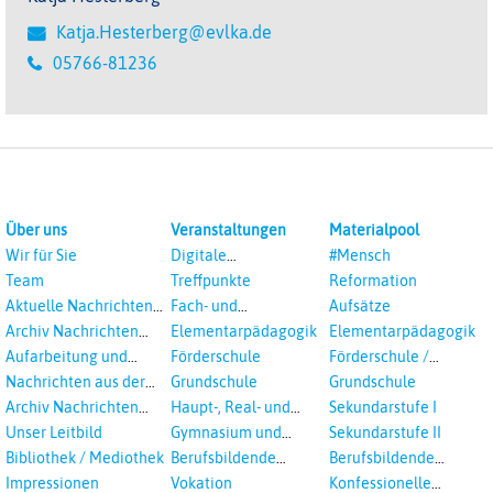
Katja.Hesterberg@evlka.de
05766-81236
Über uns
Veranstaltungen
Materialpool
Wir für Sie
Digitale
#Mensch
Veranstaltungen
Team
Treffpunkte
Reformation
Aktuelle Nachrichten
Fach- und
Aufsätze
aus dem RPI
Studientagungen
Archiv Nachrichten
Elementarpädagogik
Elementarpädagogik
aus dem RPI ab 2018
Aufarbeitung und
Förderschule
Förderschule /
Prävention
Inklusion
Nachrichten aus der
Grundschule
Grundschule
sexualisierte Gewalt -
Landeskirche
Archiv Nachrichten
Haupt-, Real- und
Sekundarstufe I
Landeskirche und EKD
Hannovers
aus der Landeskirche
Oberschule
Unser Leitbild
Gymnasium und
Sekundarstufe II
in Auswahl
Gesamtschule
Bibliothek / Mediothek
Berufsbildende
Berufsbildende
Schulen
Schulen
Impressionen
Vokation
Konfessionelle