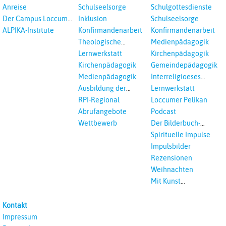
Kooperation
Anreise
Schulseelsorge
Schulgottesdienste
Der Campus Loccum
Inklusion
Schulseelsorge
und Loccumer
ALPIKA-Institute
Konfirmandenarbeit
Konfirmandenarbeit
Einrichtungen
Theologische
Medienpädagogik
Fortbildungen,
Lernwerkstatt
Kirchenpädagogik
Ökumenisches und
Kirchenpädagogik
Gemeindepädagogik
Interreligöses Lernen
Medienpädagogik
Interreligioeses
Lernen
Ausbildung der
Lernwerkstatt
Vikar*innen
RPI-Regional
Loccumer Pelikan
Abrufangebote
Podcast
Wettbewerb
Der Bilderbuch-
Podcast
Spirituelle Impulse
Impulsbilder
Rezensionen
Weihnachten
Mit Kunst
unterrichten
Kontakt
Impressum