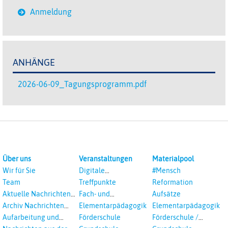
Anmeldung
ANHÄNGE
2026-06-09_Tagungsprogramm.pdf
Über uns
Veranstaltungen
Materialpool
Wir für Sie
Digitale
#Mensch
Veranstaltungen
Team
Treffpunkte
Reformation
Aktuelle Nachrichten
Fach- und
Aufsätze
aus dem RPI
Studientagungen
Archiv Nachrichten
Elementarpädagogik
Elementarpädagogik
aus dem RPI ab 2018
Aufarbeitung und
Förderschule
Förderschule /
Prävention
Inklusion