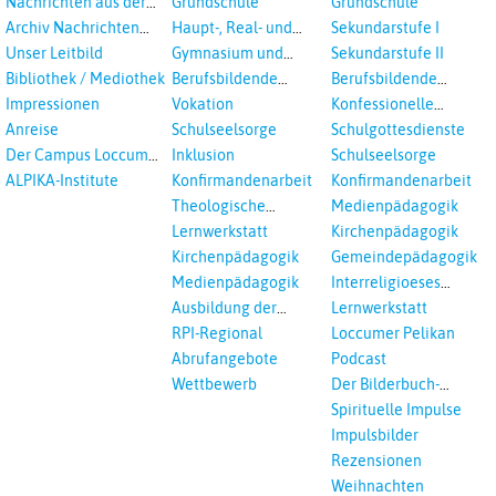
Nachrichten aus der
Grundschule
Grundschule
sexualisierte Gewalt -
Landeskirche
Archiv Nachrichten
Haupt-, Real- und
Sekundarstufe I
Landeskirche und EKD
Hannovers
aus der Landeskirche
Oberschule
Unser Leitbild
Gymnasium und
Sekundarstufe II
in Auswahl
Gesamtschule
Bibliothek / Mediothek
Berufsbildende
Berufsbildende
Schulen
Schulen
Impressionen
Vokation
Konfessionelle
Kooperation
Anreise
Schulseelsorge
Schulgottesdienste
Der Campus Loccum
Inklusion
Schulseelsorge
und Loccumer
ALPIKA-Institute
Konfirmandenarbeit
Konfirmandenarbeit
Einrichtungen
Theologische
Medienpädagogik
Fortbildungen,
Lernwerkstatt
Kirchenpädagogik
Ökumenisches und
Kirchenpädagogik
Gemeindepädagogik
Interreligöses Lernen
Medienpädagogik
Interreligioeses
Lernen
Ausbildung der
Lernwerkstatt
Vikar*innen
RPI-Regional
Loccumer Pelikan
Abrufangebote
Podcast
Wettbewerb
Der Bilderbuch-
Podcast
Spirituelle Impulse
Impulsbilder
Rezensionen
Weihnachten