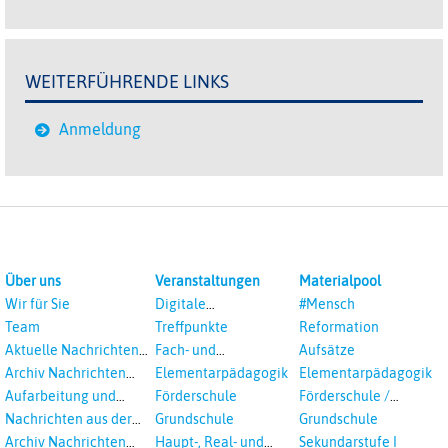
WEITERFÜHRENDE LINKS
Anmeldung
Über uns
Veranstaltungen
Materialpool
Wir für Sie
Digitale
#Mensch
Veranstaltungen
Team
Treffpunkte
Reformation
Aktuelle Nachrichten
Fach- und
Aufsätze
aus dem RPI
Studientagungen
Archiv Nachrichten
Elementarpädagogik
Elementarpädagogik
aus dem RPI ab 2018
Aufarbeitung und
Förderschule
Förderschule /
Prävention
Inklusion
Nachrichten aus der
Grundschule
Grundschule
sexualisierte Gewalt -
Landeskirche
Archiv Nachrichten
Haupt-, Real- und
Sekundarstufe I