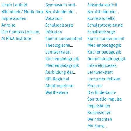
Landeskirche und EKD
Hannovers
aus der Landeskirche
Oberschule
Unser Leitbild
Gymnasium und
Sekundarstufe II
in Auswahl
Gesamtschule
Bibliothek / Mediothek
Berufsbildende
Berufsbildende
Schulen
Schulen
Impressionen
Vokation
Konfessionelle
Kooperation
Anreise
Schulseelsorge
Schulgottesdienste
Der Campus Loccum
Inklusion
Schulseelsorge
und Loccumer
ALPIKA-Institute
Konfirmandenarbeit
Konfirmandenarbeit
Einrichtungen
Theologische
Medienpädagogik
Fortbildungen,
Lernwerkstatt
Kirchenpädagogik
Ökumenisches und
Kirchenpädagogik
Gemeindepädagogik
Interreligöses Lernen
Medienpädagogik
Interreligioeses
Lernen
Ausbildung der
Lernwerkstatt
Vikar*innen
RPI-Regional
Loccumer Pelikan
Abrufangebote
Podcast
Wettbewerb
Der Bilderbuch-
Podcast
Spirituelle Impulse
Impulsbilder
Rezensionen
Weihnachten
Mit Kunst