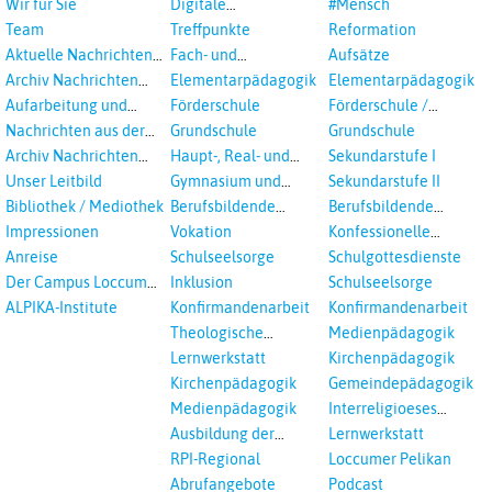
Wir für Sie
Digitale
#Mensch
Veranstaltungen
Team
Treffpunkte
Reformation
Aktuelle Nachrichten
Fach- und
Aufsätze
aus dem RPI
Studientagungen
Archiv Nachrichten
Elementarpädagogik
Elementarpädagogik
aus dem RPI ab 2018
Aufarbeitung und
Förderschule
Förderschule /
Prävention
Inklusion
Nachrichten aus der
Grundschule
Grundschule
sexualisierte Gewalt -
Landeskirche
Archiv Nachrichten
Haupt-, Real- und
Sekundarstufe I
Landeskirche und EKD
Hannovers
aus der Landeskirche
Oberschule
Unser Leitbild
Gymnasium und
Sekundarstufe II
in Auswahl
Gesamtschule
Bibliothek / Mediothek
Berufsbildende
Berufsbildende
Schulen
Schulen
Impressionen
Vokation
Konfessionelle
Kooperation
Anreise
Schulseelsorge
Schulgottesdienste
Der Campus Loccum
Inklusion
Schulseelsorge
und Loccumer
ALPIKA-Institute
Konfirmandenarbeit
Konfirmandenarbeit
Einrichtungen
Theologische
Medienpädagogik
Fortbildungen,
Lernwerkstatt
Kirchenpädagogik
Ökumenisches und
Kirchenpädagogik
Gemeindepädagogik
Interreligöses Lernen
Medienpädagogik
Interreligioeses
Lernen
Ausbildung der
Lernwerkstatt
Vikar*innen
RPI-Regional
Loccumer Pelikan
Abrufangebote
Podcast