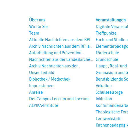
Über uns
Veranstaltungen
Wir für Sie
Digitale Veransta
Team
Treffpunkte
Aktuelle Nachrichten aus dem RPI
Fach- und Studie
Archiv Nachrichten aus dem RPI ab
Elementarpädago
2018
Aufarbeitung und Prävention
Förderschule
sexualisierte Gewalt - Landeskirche
Nachrichten aus der Landeskirche
Grundschule
und EKD
Hannovers
Archiv Nachrichten aus der
Haupt-, Real- und
Landeskirche in Auswahl
Unser Leitbild
Gymnasium und G
Bibliothek / Mediothek
Berufsbildende S
Impressionen
Vokation
Anreise
Schulseelsorge
Der Campus Loccum und Loccumer
Inklusion
Einrichtungen
ALPIKA-Institute
Konfirmandenarbe
Theologische For
Ökumenisches und
Lernwerkstatt
Lernen
Kirchenpädagogi