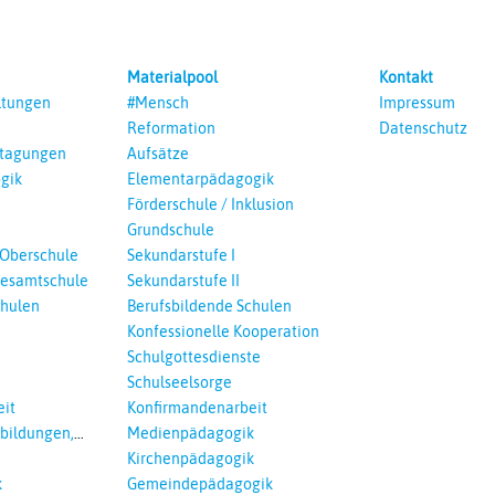
Materialpool
Kontakt
ltungen
#Mensch
Impressum
Reformation
Datenschutz
ntagungen
Aufsätze
gik
Elementarpädagogik
Förderschule / Inklusion
Grundschule
 Oberschule
Sekundarstufe I
esamtschule
Sekundarstufe II
chulen
Berufsbildende Schulen
Konfessionelle Kooperation
Schulgottesdienste
Schulseelsorge
it
Konfirmandenarbeit
tbildungen,
Medienpädagogik
 Interreligöses
Kirchenpädagogik
k
Gemeindepädagogik