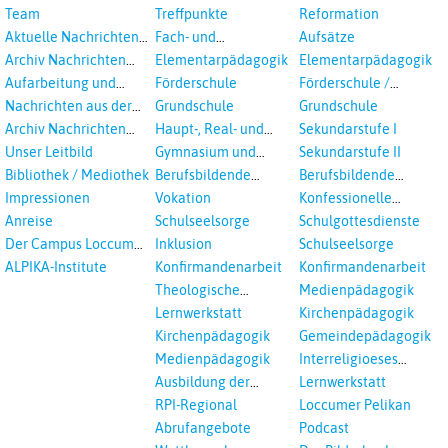
Veranstaltungen
Team
Treffpunkte
Reformation
Aktuelle Nachrichten
Fach- und
Aufsätze
aus dem RPI
Studientagungen
Archiv Nachrichten
Elementarpädagogik
Elementarpädagogik
aus dem RPI ab 2018
Aufarbeitung und
Förderschule
Förderschule /
Prävention
Inklusion
Nachrichten aus der
Grundschule
Grundschule
sexualisierte Gewalt -
Landeskirche
Archiv Nachrichten
Haupt-, Real- und
Sekundarstufe I
Landeskirche und EKD
Hannovers
aus der Landeskirche
Oberschule
Unser Leitbild
Gymnasium und
Sekundarstufe II
in Auswahl
Gesamtschule
Bibliothek / Mediothek
Berufsbildende
Berufsbildende
Schulen
Schulen
Impressionen
Vokation
Konfessionelle
Kooperation
Anreise
Schulseelsorge
Schulgottesdienste
Der Campus Loccum
Inklusion
Schulseelsorge
und Loccumer
ALPIKA-Institute
Konfirmandenarbeit
Konfirmandenarbeit
Einrichtungen
Theologische
Medienpädagogik
Fortbildungen,
Lernwerkstatt
Kirchenpädagogik
Ökumenisches und
Kirchenpädagogik
Gemeindepädagogik
Interreligöses Lernen
Medienpädagogik
Interreligioeses
Lernen
Ausbildung der
Lernwerkstatt
Vikar*innen
RPI-Regional
Loccumer Pelikan
Abrufangebote
Podcast