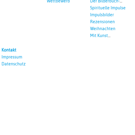
Wettbewerb
Der Bilderbuch-
Podcast
Spirituelle Impulse
Impulsbilder
Rezensionen
Weihnachten
Mit Kunst
unterrichten
Kontakt
Impressum
Datenschutz