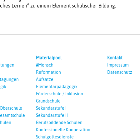
sches Lernen“ zu einem Element schulischer Bildung.
Materialpool
Kontakt
ltungen
#Mensch
Impressum
Reformation
Datenschutz
ntagungen
Aufsätze
gik
Elementarpädagogik
Förderschule / Inklusion
Grundschule
 Oberschule
Sekundarstufe I
esamtschule
Sekundarstufe II
chulen
Berufsbildende Schulen
Konfessionelle Kooperation
Schulgottesdienste