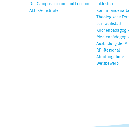
Der Campus Loccum und Loccumer
Inklusion
Einrichtungen
ALPIKA-Institute
Konfirmandenarbe
Theologische For
Ökumenisches und
Lernwerkstatt
Lernen
Kirchenpädagogi
Medienpädagogi
Ausbildung der Vi
RPI-Regional
Abrufangebote
Wettbewerb