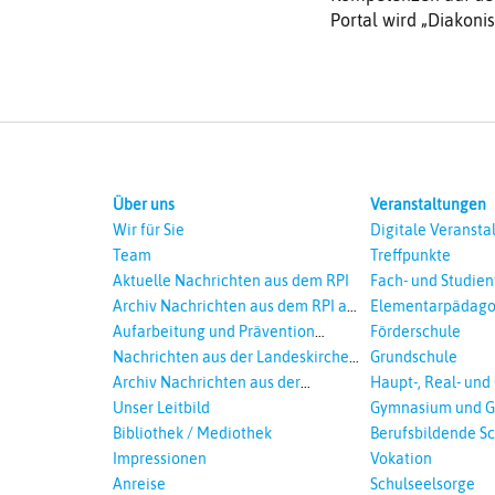
Portal wird „Diakoni
Über uns
Veranstaltungen
Wir für Sie
Digitale Veransta
Team
Treffpunkte
Aktuelle Nachrichten aus dem RPI
Fach- und Studie
Archiv Nachrichten aus dem RPI ab
Elementarpädago
2018
Aufarbeitung und Prävention
Förderschule
sexualisierte Gewalt - Landeskirche
Nachrichten aus der Landeskirche
Grundschule
und EKD
Hannovers
Archiv Nachrichten aus der
Haupt-, Real- und
Landeskirche in Auswahl
Unser Leitbild
Gymnasium und G
Bibliothek / Mediothek
Berufsbildende S
Impressionen
Vokation
Anreise
Schulseelsorge