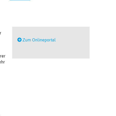
r
Zum Onlineportal
rer
ehr
-