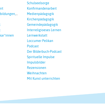
Schulseelsorge
it
Konfirmandenarbeit
tbildungen,
Medienpädagogik
 Interreligöses
Kirchenpädagogik
k
Gemeindepädagogik
k
Interreligioeses Lernen
kar*innen
Lernwerkstatt
Loccumer Pelikan
Podcast
Der Bilderbuch-Podcast
Spirituelle Impulse
Impulsbilder
Rezensionen
Weihnachten
Mit Kunst unterrichten