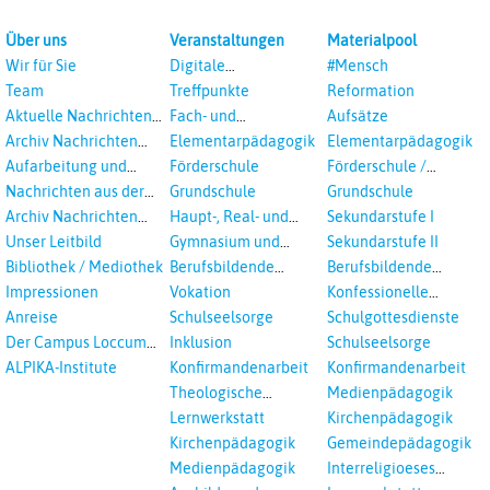
Über uns
Veranstaltungen
Materialpool
Wir für Sie
Digitale
#Mensch
Veranstaltungen
Team
Treffpunkte
Reformation
Aktuelle Nachrichten
Fach- und
Aufsätze
aus dem RPI
Studientagungen
Archiv Nachrichten
Elementarpädagogik
Elementarpädagogik
aus dem RPI ab 2018
Aufarbeitung und
Förderschule
Förderschule /
Prävention
Inklusion
Nachrichten aus der
Grundschule
Grundschule
sexualisierte Gewalt -
Landeskirche
Archiv Nachrichten
Haupt-, Real- und
Sekundarstufe I
Landeskirche und EKD
Hannovers
aus der Landeskirche
Oberschule
Unser Leitbild
Gymnasium und
Sekundarstufe II
in Auswahl
Gesamtschule
Bibliothek / Mediothek
Berufsbildende
Berufsbildende
Schulen
Schulen
Impressionen
Vokation
Konfessionelle
Kooperation
Anreise
Schulseelsorge
Schulgottesdienste
Der Campus Loccum
Inklusion
Schulseelsorge
und Loccumer
ALPIKA-Institute
Konfirmandenarbeit
Konfirmandenarbeit
Einrichtungen
Theologische
Medienpädagogik
Fortbildungen,
Lernwerkstatt
Kirchenpädagogik
Ökumenisches und
Kirchenpädagogik
Gemeindepädagogik
Interreligöses Lernen
Medienpädagogik
Interreligioeses
Lernen