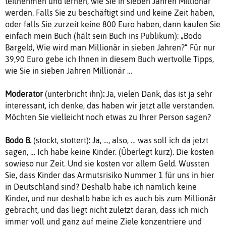
teilnehmen und lernen, wie Sie in sieben Jahren Millionär
werden. Falls Sie zu beschäftigt sind und keine Zeit haben,
oder falls Sie zurzeit keine 800 Euro haben, dann kaufen Sie
einfach mein Buch (hält sein Buch ins Publikum): „Bodo
Bargeld, Wie wird man Millionär in sieben Jahren?“ Für nur
39,90 Euro gebe ich Ihnen in diesem Buch wertvolle Tipps,
wie Sie in sieben Jahren Millionär …
Moderator
(unterbricht ihn)
:
Ja, vielen Dank, das ist ja sehr
interessant, ich denke, das haben wir jetzt alle verstanden.
Möchten Sie vielleicht noch etwas zu Ihrer Person sagen?
Bodo B.
(stockt, stottert)
:
Ja, …, also, … was soll ich da jetzt
sagen, … Ich habe keine Kinder. (Überlegt kurz). Die kosten
sowieso nur Zeit. Und sie kosten vor allem Geld. Wussten
Sie, dass Kinder das Armutsrisiko Nummer 1 für uns in hier
in Deutschland sind? Deshalb habe ich nämlich keine
Kinder, und nur deshalb habe ich es auch bis zum Millionär
gebracht, und das liegt nicht zuletzt daran, dass ich mich
immer voll und ganz auf meine Ziele konzentriere und