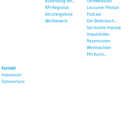
Ausbildung der
Lernwerkstatt
Vikar*innen
RPI-Regional
Loccumer Pelikan
Abrufangebote
Podcast
Wettbewerb
Der Bilderbuch-
Podcast
Spirituelle Impulse
Impulsbilder
Rezensionen
Weihnachten
Mit Kunst
unterrichten
Kontakt
Impressum
Datenschutz