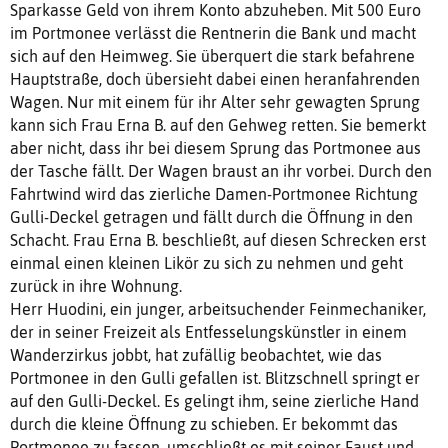
Sparkasse Geld von ihrem Konto abzuheben. Mit 500 Euro
im Portmonee verlässt die Rentnerin die Bank und macht
sich auf den Heimweg. Sie überquert die stark befahrene
Hauptstraße, doch übersieht dabei einen heranfahrenden
Wagen. Nur mit einem für ihr Alter sehr gewagten Sprung
kann sich Frau Erna B. auf den Gehweg retten. Sie bemerkt
aber nicht, dass ihr bei diesem Sprung das Portmonee aus
der Tasche fällt. Der Wagen braust an ihr vorbei. Durch den
Fahrtwind wird das zierliche Damen-Portmonee Richtung
Gulli-Deckel getragen und fällt durch die Öffnung in den
Schacht. Frau Erna B. beschließt, auf diesen Schrecken erst
einmal einen kleinen Likör zu sich zu nehmen und geht
zurück in ihre Wohnung.
Herr Huodini, ein junger, arbeitsuchender Feinmechaniker,
der in seiner Freizeit als Entfesselungskünstler in einem
Wanderzirkus jobbt, hat zufällig beobachtet, wie das
Portmonee in den Gulli gefallen ist. Blitzschnell springt er
auf den Gulli-Deckel. Es gelingt ihm, seine zierliche Hand
durch die kleine Öffnung zu schieben. Er bekommt das
Portmonee zu fassen, umschließt es mit seiner Faust und